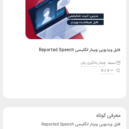
یی وبینار انگلیسی Reported Speech
ه:
وبینار یادگیری زبان
از 5
 کوتاه
یی وبینار انگلیسی Reported Speech