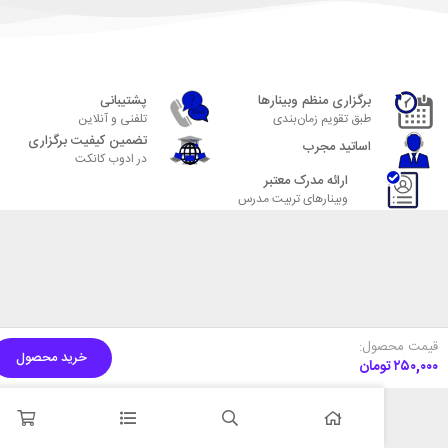
برگزاری منظم وبینارها
پشتیبانی
طبق تقویم زمان‌بندی
تلفنی و آنلاین
تضمین کیفیت برگزاری
اساتید مجرب
در ادوب کانکت
ارائه مدرک معتبر
وبینارهای تربیت مدرس
ول:
خرید محصول
مان