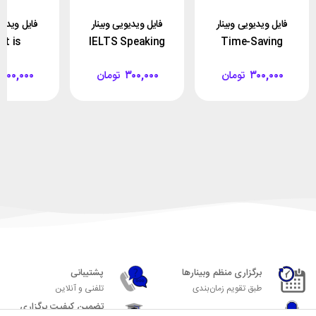
این محصول قابل استرداد نخواهد بود.
فایل ویدیویی وبینار
فایل ویدیویی وبینار
فایل ویدیوی
t is
IELTS Speaking
Time-Saving
anical
(part 2)
Techniques for
۳۰۰,۰۰۰
تومان
۳۰۰,۰۰۰
تومان
۳۰۰,۰۰۰
n and How
IELTS Academic
oid it
Reading
برگزاری منظم وبینارها
پشتیبانی
طبق تقویم زمان‌بندی
تلفنی و آنلاین
تضمین کیفیت برگزاری
اساتید مجرب