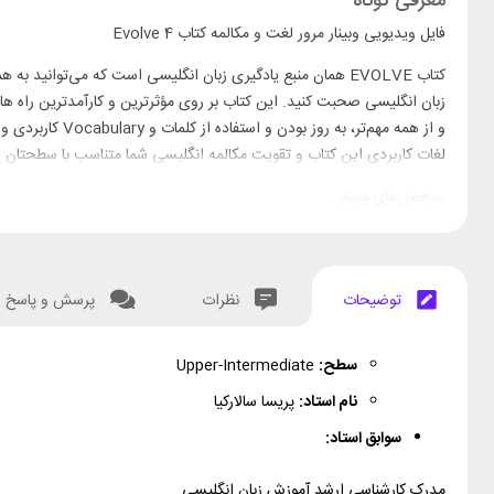
معرفی کوتاه
فایل ویدیویی وبینار مرور لغت و مکالمه کتاب Evolve 4
کتاب EVOLVE همان منبع یادگیری زبان انگلیسی است که می‌توانی
زبان انگلیسی صحبت کنید. این کتاب بر روی مؤثرترین و کارآمدترین راه ها
لغات کاربردی این کتاب و تقویت مکالمه انگلیسی شما متناسب با سطحتان یعنی فوق متوسطه (e
سرفصل‌های وبینار :
در وبینار مرور لغت و مکالمه EVOLVE 4 ، شما می توانید با کاربردی‌ترین واژگان این کتاب آشنا شوید و از آن‌ها در مکالمه و محاوره خود استفاده کنید. این موضوعات عبارتند از:
توضیحات
نظرات
پرسش و پاسخ
سطح:
Upper-Intermediate
نام استاد:
پریسا سالارکیا
سوابق استاد:
مدرک کارشناسی ارشد آموزش زبان انگلیسی