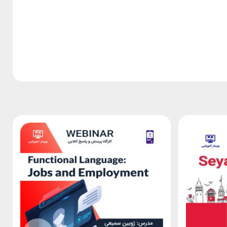
Talking about discoveries
Discussing right and wrong
Talking about science
Describing memories