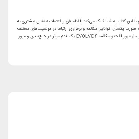
لیسی با این کتاب به شما کمک می‌کند با اطمینان و اعتماد به نفس بیشتری به
ه صورت یکسان، توانایی مکالمه و برقراری ارتباط در موقعیت‌های مختلف
و از همه مهم‌تر، به روز بودن و استفاده از کلمات و Vocabulary کاربردی و جذاب از جمله ویژگی‌هایی هستند که کتاب EVOLVE 4 از آن‌ها برخوردار است. وبینار مرور لغت و مکالمه EVOLVE 4 یک قدم موثر در جمع‌بندی و مرور
Describing accomplishments
Trends
Talking about time and money
Talking about advertising
Describing stories
Making and breaking plans
Describing communication
Talking about Jobs and work/life balance
Talking about rules