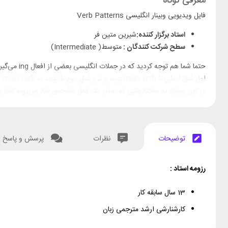
معرفی کوتاه
فایل ویدیویی وبینار انگلیسی Verb Patterns
استاد برگزار کننده:
شیرین متین فر
سطح شرکت کنندگان :
متوسط( Intermediate)
اول فعل اصلی یا main verb بوده و فرم فعل دوم با توجه به main verb تعیین می‌شود.
در این وبینار، به ساختارهایی که بعداز یک فعل مشخص بکار می‌روند اشاره 
پس از خریداری محصول جهت استفاده از وبینار مراحل زیر را به ترتیب طی 
توضیحات
نظرات
پرسش و پاسخ
۱- مراجعه به پنل کاربری سفیرمال
۲- ورود به قسمت دانلودها در ستون سمت راست
رزومه استاد :
۳- دانلود فایل وبینار
13 سال سابقه کار
۴- ورود به لینک موجود در فایل
کارشنارشی ارشد مترجمی زبان
۵- استفاده از ویدیو وبینار