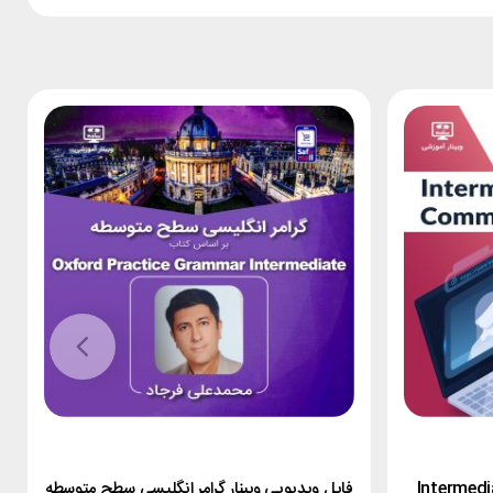
یی وبینار انگلیسی Intermediate
فایل ویدیویی وبینار گرامر انگلیسی سطح متوسطه