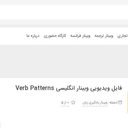
 تجاری
وبینار ترجمه
وبینار فرانسه
کارگاه حضوری
درباره ما
فایل ویدیویی وبینار انگلیسی Verb Patterns
دسته:
وبینار یادگیری زبان
0 از 5