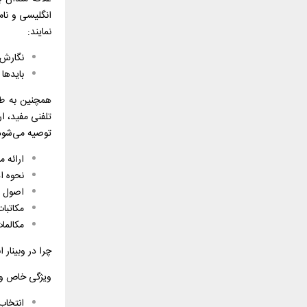
انگلیسی و نام
نمایند:
نگارش ر
بایدها 
همچنین به طو
تلفنی مفید، ا
توصیه می‌شود
ارائه 
نحوه ا
اصول و
مکاتبا
مکالما
چرا در وبینار
ویژگی خاص و م
انتخاب 